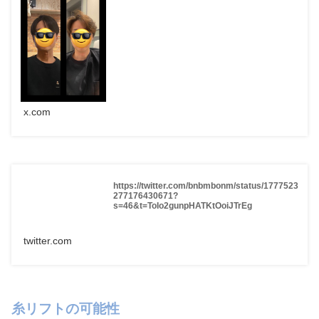
x.com
https://twitter.com/bnbmbonm/status/1777523
277176430671?
s=46&t=ToIo2gunpHATKtOoiJTrEg
twitter.com
糸リフトの可能性