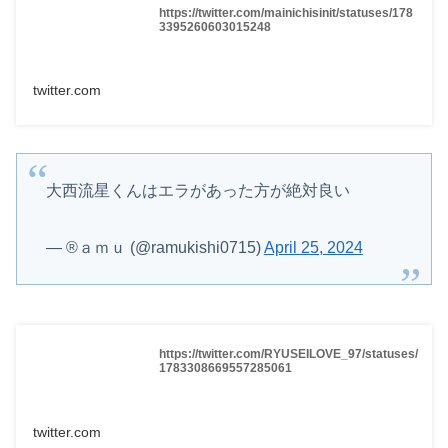
https://twitter.com/mainichisinit/statuses/178
3395260603015248
twitter.com
大西流星くんはエラがあった方が絶対良い
— ®️ａｍｕ (@ramukishi0715)
April 25, 2024
https://twitter.com/RYUSEILOVE_97/statuses/
1783308669557285061
twitter.com