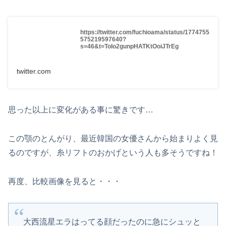
https://twitter.com/fuchioama/status/1774755
575219597640?
s=46&t=ToIo2gunpHATKtOoiJTrEg
twitter.com
思った以上に変化がある事に驚きです…
この顎のとんがり、最近韓国の女優さんから始まりよく見
るのですが、糸リフトのおかげという人も多そうですね！
再度、比較画像を見ると・・・
大西流星エラはってる顔だったのに急にシュッと