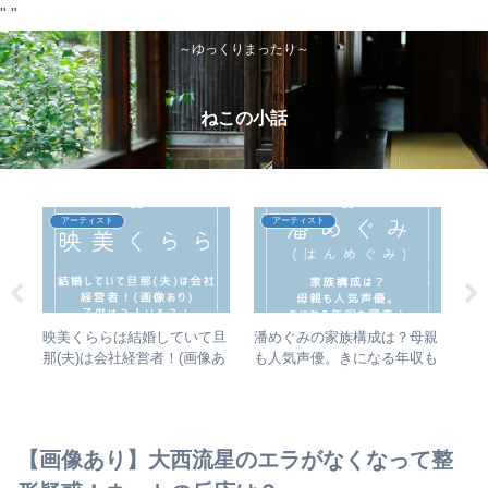
"
"
～ゆっくりまったり～
ねこの小話
アーティスト
アーティスト
モデ
映美くららは結婚していて旦
潘めぐみの家族構成は？母親
ラル
子供
那(夫)は会社経営者！(画像あ
も人気声優。きになる年収も
い
クイ
り)子供は２人いる？！【く
調査してみました！【踊る!
が
りぃむクイズ ミラクル9】
さんま御殿!!】
近
【画像あり】大西流星のエラがなくなって整