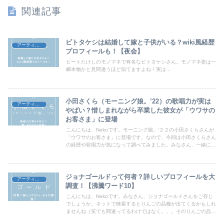
関連記事
ビトタケシは結婚して嫁と子供がいる？wiki風経歴
アーティスト
プロフィールも！【夜会】
ビートたけしのモノマネで有名なビトタケシさん。モノマネ姿は一
瞬本物かと見間違うほど似てますよね！実は...
小田さくら（モーニング娘。’22）の歌唱力が実は
アーティスト
やばい？惜しまれながら卒業した彼女が「ウワサの
お客さま」に登場
こんにちは、Nekoです。モーニング娘。’２２の小田さくらさんが
「ウワサのお客さま」に登場です。なので、今回は小田さくらさん
の経歴や歌唱力が気になって調べてみました。みなさん、一緒に確
認していきましょう！
ジョナゴールドって何者？詳しいプロフィールを大
アーティスト
調査！【沸騰ワード10】
こんにちは、Nekoです。みなさん、ジョナゴールドさんをご存じ
でしょうか。ネットで検索するとりんごの品種が出てくるかもしれ
ませんね（笑でも間違ってるわけではなく。。。そのりんごの品種
からとった名前だからです＾＾そんなジョナゴールドさんが【沸騰