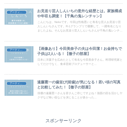
ワード10】に出演するとのことでしたので、彼女の詳しいプロフ
ィールや経歴を調査しました。一緒に確認していきましょう！
お見送り芸人しんいちの意外な経歴とは。家族構成
アーティスト
や年収も調査！【千鳥の鬼レンチャン】
こんにちは、Nekoです。今回は性格悪いと有名な芸人お見送り芸
人しんいちさんです。R-1グランプリで優勝して、一躍有名になり
ましたよね。そんなお見送り芸人しんいちさんが千鳥の鬼レンチャ
ンに出演するとのことでしたので、気になる経歴や家族構成。つい
でに年収も気になったので調べてみました。皆さんも一緒に見てい
きましょう！
【画像あり】今田美奈子の夫は今田潔！お金持ちで
アーティスト
子供は2人いる！【徹子の部屋】
日本に洋菓子を広めたとして有名な今田美奈子さん。料理研究家と
してだけでなく、食卓芸術プロデューサーと...
遠藤憲一の歯並び(前歯)が気になる！若い頃の写真
アーティスト
と比較してみた！【徹子の部屋】
俳優の遠藤憲一さんを皆さんご存じですよね！強面の顔を活かしヤ
クザなど怖い役などを演じることが多かった...
スポンサーリンク