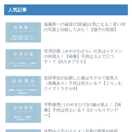
人気記事
遠藤憲一の歯並び(前歯)が気になる！若い頃
の写真と比較してみた！【徹子の部屋】
宮澤沙羅（みやざわさら）の夫はイケメン
の外国人！【画像】子供は３人で三つ
子！？【Aスタプラス】
迫田孝也が結婚した嫁はモデルで超美人
（画像あり）子供は何人いる？【くりぃむ
クイズミラクル9】
宇野康秀(うのやすひで)の嫁が美人！【画
像】子供は何人いる？【がっちりマンデ
ー】
浅野ゆう子のイケメン旦那の職業や年収