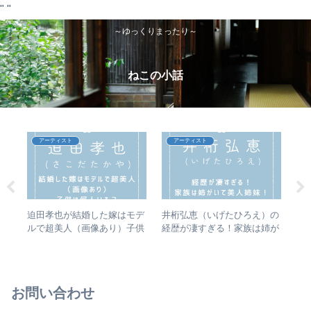
"
"
～ゆっくりまったり～
ねこの小話
アーティスト
アーティスト
の
迫田孝也が結婚した嫁はモデ
井桁弘恵（いげたひろえ）の
【
て
ルで超美人（画像あり）子供
経歴が凄すぎる！家族は姉が
は
は何人いる？【くりぃむクイ
いて美人姉妹！（画像あり）
2
ズミラクル9】
【今夜はナゾトレ】
お問い合わせ