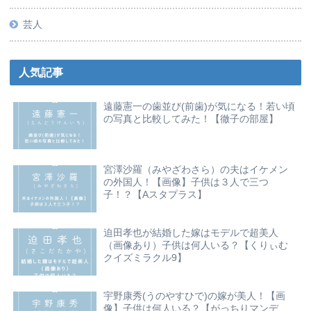
芸人
人気記事
遠藤憲一の歯並び(前歯)が気になる！若い頃
の写真と比較してみた！【徹子の部屋】
宮澤沙羅（みやざわさら）の夫はイケメン
の外国人！【画像】子供は３人で三つ
子！？【Aスタプラス】
迫田孝也が結婚した嫁はモデルで超美人
（画像あり）子供は何人いる？【くりぃむ
クイズミラクル9】
宇野康秀(うのやすひで)の嫁が美人！【画
像】子供は何人いる？【がっちりマンデ