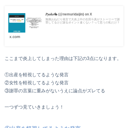
𝑷𝒚𝒐𝒌𝒐🐇 (@nemuridaijin) on X
無痛おねだり発言で大炎上中の生田斗真がストーリーで謝
罪してるけど謝るポイント違くない？って思うの私だけ？
x.com
ここまで炎上してしまった理由は下記の3点になります。
①出産を軽視してるような発言
②女性を軽視してるような発言
③謝罪の言葉に重みがないうえに論点がズレてる
一つずつ見ていきましょう！