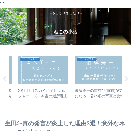
"
"
～ゆっくりまったり～
ねこの小話
アーティスト
アーティスト
は本
SKY-HI（スカイハイ）は元
遠藤憲一の歯並び(前歯)が気
【
家族
ジャニーズ！本当の退所理由
になる！若い頃の写真と比較
は
が
はやっぱりあれ？【踊る!さ
してみた！【徹子の部屋】
2
ティ
んま御殿!!】
生田斗真の発言が炎上した理由3選！意外なネ