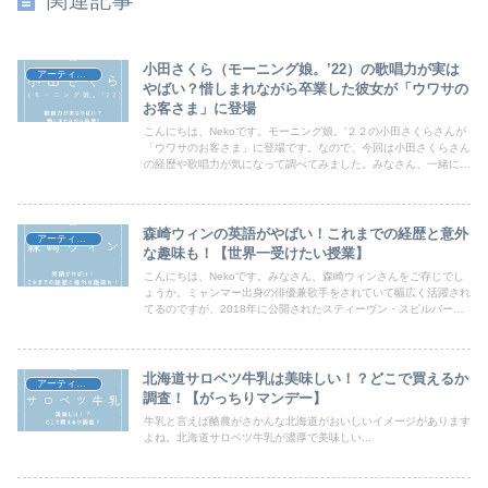
関連記事
小田さくら（モーニング娘。’22）の歌唱力が実は
アーティスト
やばい？惜しまれながら卒業した彼女が「ウワサの
お客さま」に登場
こんにちは、Nekoです。モーニング娘。’２２の小田さくらさんが
「ウワサのお客さま」に登場です。なので、今回は小田さくらさん
の経歴や歌唱力が気になって調べてみました。みなさん、一緒に確
認していきましょう！
森崎ウィンの英語がやばい！これまでの経歴と意外
アーティスト
な趣味も！【世界一受けたい授業】
こんにちは、Nekoです。みなさん、森崎ウィンさんをご存じでし
ょうか。ミャンマー出身の俳優兼歌手をされていて幅広く活躍され
てるのですが、2018年に公開されたスティーヴン・スピルバーグ
監督の映画『レディ・プレイヤー1』で主要キャストの一人に選ば
れハリウッドデビューを果たしのは有名でご存じの方も多いのでは
ないでしょうか。そんな森崎ウィンさんが世界一受けたい授業に登
場するとのことなので森崎ウィンさんの英語力やこれまでの経歴、
北海道サロベツ牛乳は美味しい！？どこで買えるか
アーティスト
意外な趣味をお伝えしたいと思います。一緒に確認していきましょ
調査！【がっちりマンデー】
う。
牛乳と言えば酪農がさかんな北海道がおいしいイメージがあります
よね。北海道サロベツ牛乳が濃厚で美味しい...