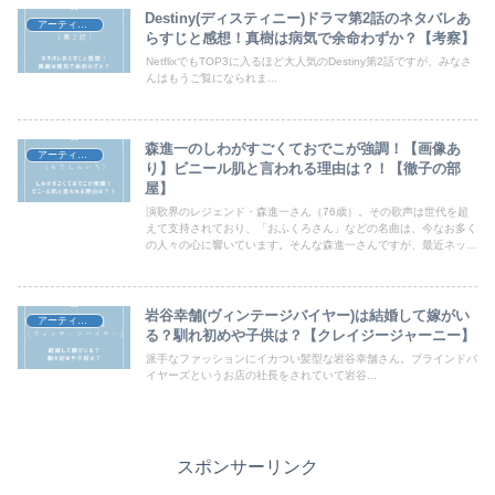
Destiny(ディスティニー)ドラマ第2話のネタバレあ
アーティスト
らすじと感想！真樹は病気で余命わずか？【考察】
NetflixでもTOP3に入るほど大人気のDestiny第2話ですが、みなさ
んはもうご覧になられま...
森進一のしわがすごくておでこが強調！【画像あ
アーティスト
り】ビニール肌と言われる理由は？！【徹子の部
屋】
演歌界のレジェンド・森進一さん（76歳）。その歌声は世代を超
えて支持されており、「おふくろさん」などの名曲は、今なお多く
の人々の心に響いています。そんな森進一さんですが、最近ネット
上で注目されているのは“歌”ではなく“顔”。とくにSNSでは、「し
わがすごい」「おでこが不自然にテカテカしてる」「まるでビニー
ル肌？」といった声が多く寄せられています。今回は、森進一さん
の現在の顔の変化に注目しつつ、「ビニール肌」と言われる理由
岩谷幸舗(ヴィンテージバイヤー)は結婚して嫁がい
アーティスト
や、なぜここまで見た目が話題になるのかについて深掘りしていき
る？馴れ初めや子供は？【クレイジージャーニー】
ます！この記事では、森進一のしわがすごくておでこが強調！森進
派手なファッションにイカつい髪型な岩谷幸舗さん。ブラインドバ
一がビニール肌と言われる理由は？！について書いていきますので
イヤーズというお店の社長をされていて岩谷...
一緒に見ていきましょう
スポンサーリンク