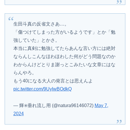
生田斗真の反省文さあ…。
「傷つけてしまった方がいるようです」とか「勉
強していた」とかさ。
本当に真剣に勉強してたらあんな言い方には絶対
ならんしこんなほわほわした何がどう問題なのか
わからんけどとりま謝っとこみたいな文章にはな
らんやろ。
もう40になる大人の発言とは思えんよ
pic.twitter.com/9UyIwBOdkQ
— 輝✳️垂れ流し用 (@natura96146072)
May 7,
2024